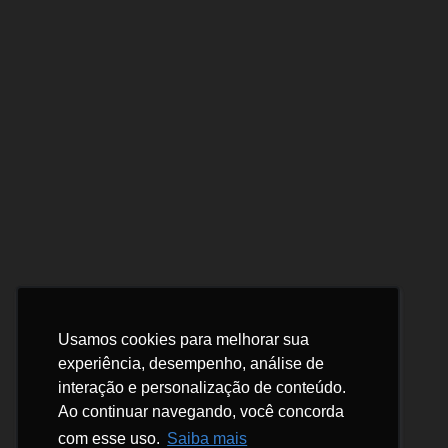
Usamos cookies para melhorar sua
Usamos cookies para melhorar sua
experiência, desempenho, análise de
experiência, desempenho, análise de
interação e personalização de conteúdo.
interação e personalização de conteúdo.
Ao continuar navegando, você concorda
Ao continuar navegando, você concorda
com esse uso.
com esse uso.
Saiba mais
Saiba mais